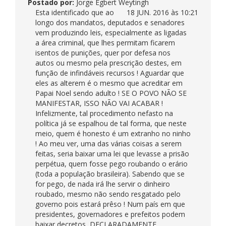
Postado por:
Jorge Egbert Weytingh
Esta identificado que ao
18 JUN. 2016 às 10:21
longo dos mandatos, deputados e senadores
vem produzindo leis, especialmente as ligadas
a área criminal, que lhes permitam ficarem
isentos de punições, quer por defesa nos
autos ou mesmo pela prescrição destes, em
função de infindáveis recursos ! Aguardar que
eles as alterem é o mesmo que acreditar em
Papai Noel sendo adulto ! SE O POVO NÃO SE
MANIFESTAR, ISSO NÃO VAI ACABAR !
Infelizmente, tal procedimento nefasto na
política já se espalhou de tal forma, que neste
meio, quem é honesto é um extranho no ninho
! Ao meu ver, uma das várias coisas a serem
feitas, seria baixar uma lei que levasse a prisão
perpétua, quem fosse pego roubando o erário
(toda a população brasileira). Sabendo que se
for pego, de nada irá lhe servir o dinheiro
roubado, mesmo não sendo resgatado pelo
governo pois estará prêso ! Num país em que
presidentes, governadores e prefeitos podem
baixar decretos, DECLARADAMENTE