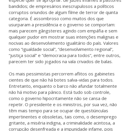
espécie quer se apropriar: de juízes infames a pastores
bandidos; de empresários inescrupulosos a políticos
corruptos oriundos de algum filme de terror de quinta
categoria. É assombroso como muitos dos que
usurparam a presidência e o governo se comportam:
mais parecem gângsteres agindo com empáfia e sem
qualquer pudor em mostrar suas intenções malignas e
nocivas ao desenvolvimento igualitário do país. Valores
como “igualdade social”, “desenvolvimento regional”,
“justiça social” e “democracia para todos”, entre outros,
parecem ter sido jogados na vala crivados de balas.
Os mais pessimistas percorrem aflitos os gabinetes
cientes de que não há botes salva-vidas para todos.
Entretanto, enquanto o barco não afundar totalmente
não há motivo para pânico. Está tudo sob controle,
como o governo hipocritamente não se cansa de
repetir. O presidente e os ministros, por sua vez, não
têm mais tempo para se ocupar de questiúnculas
impertinentes e obsoletas, tais como, o desemprego
gritante, a miséria indigna, a criminalidade acintosa, a
corrupção desenfreada e a impunidade infame, pois