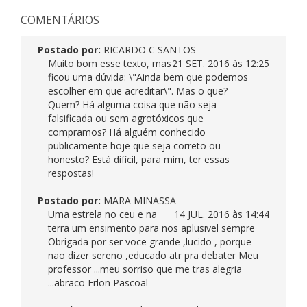
COMENTÁRIOS
Postado por:
RICARDO C SANTOS
Muito bom esse texto, mas
21 SET. 2016 às 12:25
ficou uma dúvida: \"Ainda bem que podemos
escolher em que acreditar\". Mas o que?
Quem? Há alguma coisa que não seja
falsificada ou sem agrotóxicos que
compramos? Há alguém conhecido
publicamente hoje que seja correto ou
honesto? Está difícil, para mim, ter essas
respostas!
Postado por:
MARA MINASSA
Uma estrela no ceu e na
14 JUL. 2016 às 14:44
terra um ensimento para nos aplusivel sempre
Obrigada por ser voce grande ,lucido , porque
nao dizer sereno ,educado atr pra debater Meu
professor ...meu sorriso que me tras alegria
...abraco Erlon Pascoal