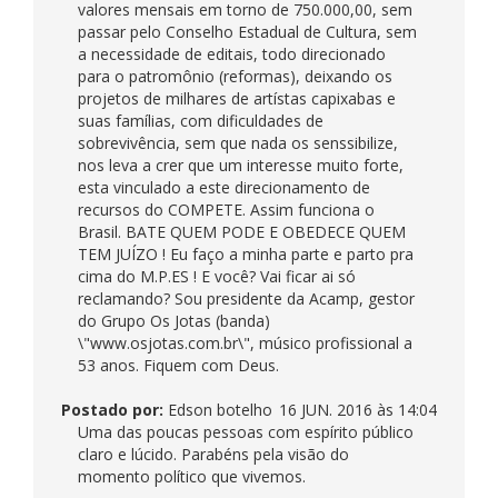
valores mensais em torno de 750.000,00, sem
passar pelo Conselho Estadual de Cultura, sem
a necessidade de editais, todo direcionado
para o patromônio (reformas), deixando os
projetos de milhares de artístas capixabas e
suas famílias, com dificuldades de
sobrevivência, sem que nada os senssibilize,
nos leva a crer que um interesse muito forte,
esta vinculado a este direcionamento de
recursos do COMPETE. Assim funciona o
Brasil. BATE QUEM PODE E OBEDECE QUEM
TEM JUÍZO ! Eu faço a minha parte e parto pra
cima do M.P.ES ! E você? Vai ficar ai só
reclamando? Sou presidente da Acamp, gestor
do Grupo Os Jotas (banda)
\"www.osjotas.com.br\", músico profissional a
53 anos. Fiquem com Deus.
Postado por:
Edson botelho
16 JUN. 2016 às 14:04
Uma das poucas pessoas com espírito público
claro e lúcido. Parabéns pela visão do
momento político que vivemos.