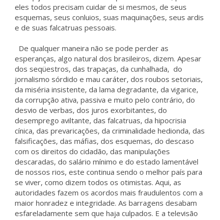
eles todos precisam cuidar de si mesmos, de seus
esquemas, seus conluios, suas maquinações, seus ardis
e de suas falcatruas pessoais.
De qualquer maneira não se pode perder as
esperanças, algo natural dos brasileiros, dizem. Apesar
dos seqüestros, das trapaças, da cunhalhada, do
jornalismo sórdido e mau caráter, dos roubos setoriais,
da miséria insistente, da lama degradante, da vigarice,
da corrupção ativa, passiva e muito pelo contrário, do
desvio de verbas, dos juros exorbitantes, do
desemprego aviltante, das falcatruas, da hipocrisia
cínica, das prevaricações, da criminalidade hedionda, das
falsificações, das máfias, dos esquemas, do descaso
com os direitos do cidadão, das manipulações
descaradas, do salário mínimo e do estado lamentável
de nossos rios, este continua sendo o melhor país para
se viver, como dizem todos os otimistas. Aqui, as
autoridades fazem os acordos mais fraudulentos com a
maior honradez e integridade. As barragens desabam
esfareladamente sem que haja culpados. E a televisão