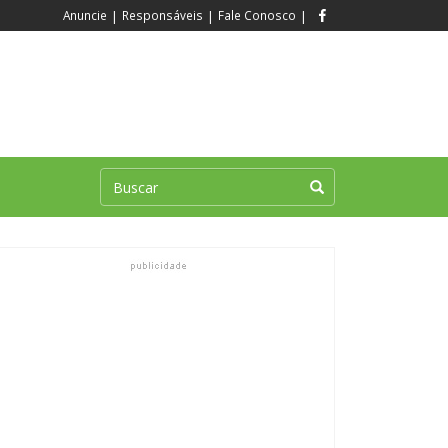
Anuncie
|
Responsáveis
|
Fale Conosco
|