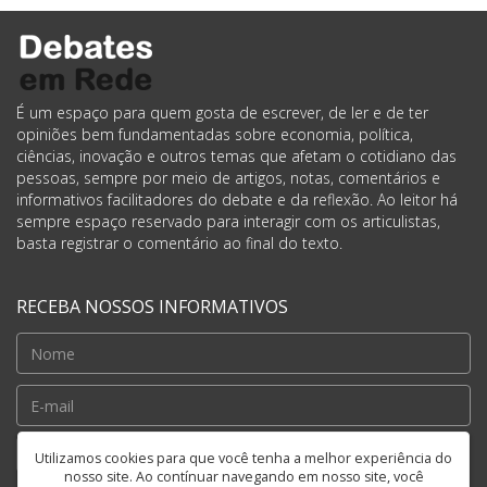
É um espaço para quem gosta de escrever, de ler e de ter
opiniões bem fundamentadas sobre economia, política,
ciências, inovação e outros temas que afetam o cotidiano das
pessoas, sempre por meio de artigos, notas, comentários e
informativos facilitadores do debate e da reflexão. Ao leitor há
sempre espaço reservado para interagir com os articulistas,
basta registrar o comentário ao final do texto.
RECEBA NOSSOS INFORMATIVOS
Cadastrar
Utilizamos cookies para que você tenha a melhor experiência do
nosso site. Ao contínuar navegando em nosso site, você