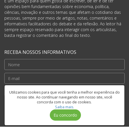
É um espaço para quem gosta de escrever, de ler e de ter
opiniões bem fundamentadas sobre economia, política,
ciências, inovação e outros temas que afetam o cotidiano das
pessoas, sempre por meio de artigos, notas, comentários e
informativos facilitadores do debate e da reflexão. Ao leitor há
sempre espaço reservado para interagir com os articulistas,
basta registrar o comentário ao final do texto.
RECEBA NOSSOS INFORMATIVOS
Cadastrar
Utilizamos cookies para que você tenha a melhor experiência do
nosso site. Ao contínuar navegando em nosso site, você
concorda com o uso de cookies.
Saiba mais.
FIQUE CONECTADO
Eu concordo