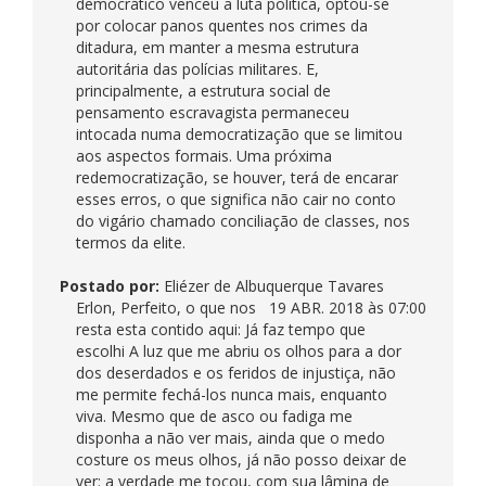
democrático venceu a luta política, optou-se
por colocar panos quentes nos crimes da
ditadura, em manter a mesma estrutura
autoritária das polícias militares. E,
principalmente, a estrutura social de
pensamento escravagista permaneceu
intocada numa democratização que se limitou
aos aspectos formais. Uma próxima
redemocratização, se houver, terá de encarar
esses erros, o que significa não cair no conto
do vigário chamado conciliação de classes, nos
termos da elite.
Postado por:
Eliézer de Albuquerque Tavares
Erlon, Perfeito, o que nos
19 ABR. 2018 às 07:00
resta esta contido aqui: Já faz tempo que
escolhi A luz que me abriu os olhos para a dor
dos deserdados e os feridos de injustiça, não
me permite fechá-los nunca mais, enquanto
viva. Mesmo que de asco ou fadiga me
disponha a não ver mais, ainda que o medo
costure os meus olhos, já não posso deixar de
ver: a verdade me tocou, com sua lâmina de