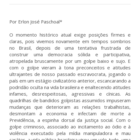
Por Erlon José Paschoal*
O momento histórico atual exige posições firmes e
claras, pois vivemos novamente em tempos sombrios
no Brasil, depois de uma tentativa frustrada de
construir uma democracia sólida e participativa,
atropelada bruscamente por um golpe baixo e sujo. E
com o golpe vieram à tona preconceitos e atitudes
ultrajantes de nosso passado escravocrata, jogando o
país em um estágio civilizatório anterior, escancarando a
podridão oculta na vida brasileira e enaltecendo atitudes
infames, desrespeitosas, agressivas e cínicas. As
quadrilhas de bandidos golpistas assumidos impuseram
mudanças que deterioram as relações trabalhistas,
desmontam a economia e infectam de morte a
Previdência, a espinha dorsal da justiça social. Com o
golpe criminoso, associado ao incitamento ao ódio e à
violência executado pela mídia manipuladora e mau
caráter, a vida pública brasileira virou um vale-tudo, uma