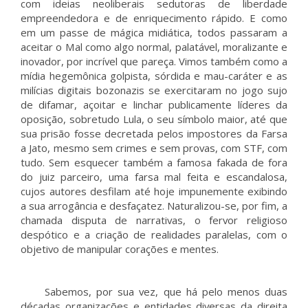
com ideias neoliberais sedutoras de liberdade
empreendedora e de enriquecimento rápido. E como
em um passe de mágica midiática, todos passaram a
aceitar o Mal como algo normal, palatável, moralizante e
inovador, por incrível que pareça. Vimos também como a
mídia hegemônica golpista, sórdida e mau-caráter e as
milícias digitais bozonazis se exercitaram no jogo sujo
de difamar, açoitar e linchar publicamente líderes da
oposição, sobretudo Lula, o seu símbolo maior, até que
sua prisão fosse decretada pelos impostores da Farsa
a Jato, mesmo sem crimes e sem provas, com STF, com
tudo. Sem esquecer também a famosa fakada de fora
do juiz parceiro, uma farsa mal feita e escandalosa,
cujos autores desfilam até hoje impunemente exibindo
a sua arrogância e desfaçatez. Naturalizou-se, por fim, a
chamada disputa de narrativas, o fervor religioso
despótico e a criação de realidades paralelas, com o
objetivo de manipular corações e mentes.
Sabemos, por sua vez, que há pelo menos duas
décadas organizações e entidades diversas da direita