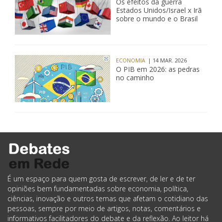
Os efeitos da guerra
Estados Unidos/Israel x Irã
sobre o mundo e o Brasil
ECONOMIA
| 14 MAR. 2026
O PIB em 2026: as pedras
no caminho
É um espaço para quem gosta de escrever, de ler e de ter
opiniões bem fundamentadas sobre economia, política,
ciências, inovação e outros temas que afetam o cotidiano das
pessoas, sempre por meio de artigos, notas, comentários e
informativos facilitadores do debate e da reflexão. Ao leitor há