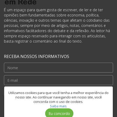
É um espaço para quem gosta de escrever, de ler e de ter
opiniões bem fundamentadas sobre economia, política,
ciências, inovação e outros temas que afetam o cotidiano das
pessoas, sempre por meio de artigos, notas, comentários e
informativos facilitadores do debate e da reflexão. Ao leitor há
sempre espaço reservado para interagir com os articulistas,
basta registrar o comentário ao final do texto.
RECEBA NOSSOS INFORMATIVOS
Cadastrar
Utilizamos cookies para que você tenha a melhor experiência do
nosso site. Ao contínuar navegando em nosso site, você
concorda com o uso de cookies.
Saiba mais.
FIQUE CONECTADO
Eu concordo