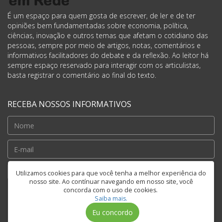
É um espaço para quem gosta de escrever, de ler e de ter
opiniões bem fundamentadas sobre economia, política,
ciências, inovação e outros temas que afetam o cotidiano das
pessoas, sempre por meio de artigos, notas, comentários e
informativos facilitadores do debate e da reflexão. Ao leitor há
sempre espaço reservado para interagir com os articulistas,
basta registrar o comentário ao final do texto.
RECEBA NOSSOS INFORMATIVOS
Cadastrar
Utilizamos cookies para que você tenha a melhor experiência do
nosso site. Ao contínuar navegando em nosso site, você
concorda com o uso de cookies.
Saiba mais.
FIQUE CONECTADO
Eu concordo