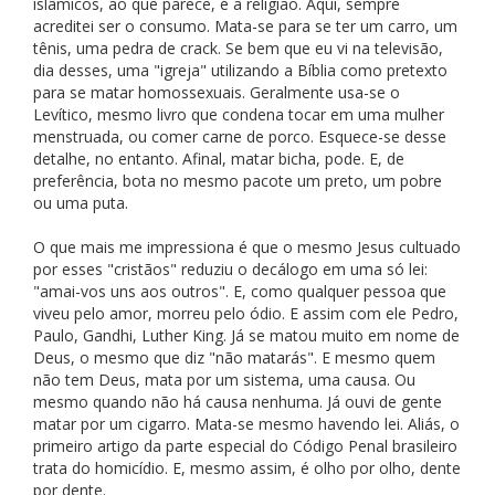
islâmicos, ao que parece, é a religião. Aqui, sempre
acreditei ser o consumo. Mata-se para se ter um carro, um
tênis, uma pedra de crack. Se bem que eu vi na televisão,
dia desses, uma "igreja" utilizando a Bíblia como pretexto
para se matar homossexuais. Geralmente usa-se o
Levítico, mesmo livro que condena tocar em uma mulher
menstruada, ou comer carne de porco. Esquece-se desse
detalhe, no entanto. Afinal, matar bicha, pode. E, de
preferência, bota no mesmo pacote um preto, um pobre
ou uma puta.
O que mais me impressiona é que o mesmo Jesus cultuado
por esses "cristãos" reduziu o decálogo em uma só lei:
"amai-vos uns aos outros". E, como qualquer pessoa que
viveu pelo amor, morreu pelo ódio. E assim com ele Pedro,
Paulo, Gandhi, Luther King. Já se matou muito em nome de
Deus, o mesmo que diz "não matarás". E mesmo quem
não tem Deus, mata por um sistema, uma causa. Ou
mesmo quando não há causa nenhuma. Já ouvi de gente
matar por um cigarro. Mata-se mesmo havendo lei. Aliás, o
primeiro artigo da parte especial do Código Penal brasileiro
trata do homicídio. E, mesmo assim, é olho por olho, dente
por dente.