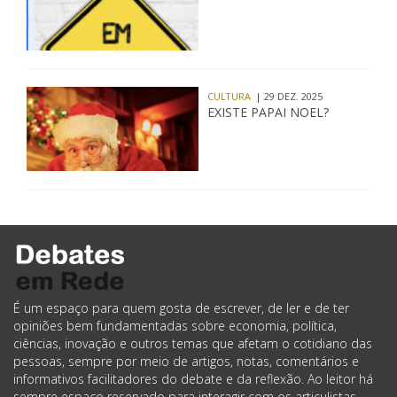
CULTURA
| 29 DEZ. 2025
EXISTE PAPAI NOEL?
É um espaço para quem gosta de escrever, de ler e de ter
opiniões bem fundamentadas sobre economia, política,
ciências, inovação e outros temas que afetam o cotidiano das
pessoas, sempre por meio de artigos, notas, comentários e
informativos facilitadores do debate e da reflexão. Ao leitor há
sempre espaço reservado para interagir com os articulistas,