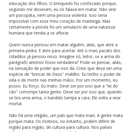
educação dos filhos. O brinquedo foi confiscado porque,
segundo me disseram, eu só falava em matar. Não virei
um psicopata, nem uma pessoa violenta. Isso seria
impossível com esse meu coração de manteiga. Mas
certamente a pistola foi um simulacro de uma natureza
humana que tendia a se aflorar.
Quem nunca pensou em matar alguém, aliás, que atire a
primeira pedra. E atire para acertar. Até o mais pacato dos
cidadãos já pensou nisso. Imagine só, leitor, se a arma do
parágrafo anterior fosse verdadeira? Pode-se pensar, aliás,
na sensação de poder que isso dá. Creio que deva ser uma
espécie de "brincar de Deus" maldito. Eu tenho o poder de
vida e de morte nas minhas mãos. Por um momento, eu
posso. Eu forço. Eu mato. Deve ser por isso que a "lei do
cão" corrompe tanta gente. Deve ser por isso que, quando
se tira uma arma, o bandido tampa a cara. Ele volta a virar
mortal.
Não há uma religião, um país que mata mais. A gente mata
porque mata. Os motivos, no entanto, podem diferir de
região para região, de cultura para cultura. Nos países