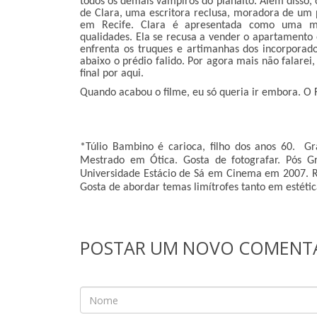
todos os demais vampiros do planalto. Além disso, o
de Clara, uma escritora reclusa, moradora de um p
em Recife. Clara é apresentada como uma mulh
qualidades. Ela se recusa a vender o apartament
enfrenta os truques e artimanhas dos incorpora
abaixo o prédio falido. Por agora mais não falarei,
final por aqui.
Quando acabou o filme, eu só queria ir embora. O 
*Túlio Bambino é carioca, filho dos anos 60. G
Mestrado em Ótica. Gosta de fotografar. Pós
Universidade Estácio de Sá em Cinema em 2007. R
Gosta de abordar temas limítrofes tanto em estéti
POSTAR UM NOVO COMENT