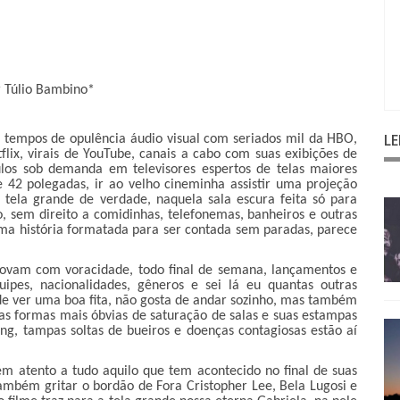
r Túlio Bambino*
L
 tempos de opulência áudio visual com seriados mil da HBO,
flix, virais de YouTube, canais a cabo com suas exibições de
tulos sob demanda em televisores espertos de telas maiores
 42 polegadas, ir ao velho cineminha assistir uma projeção
 tela grande de verdade, naquela sala escura feita só para
o, sem direito a comidinhas, telefonemas, banheiros e outras
ma história formatada para ser contada sem paradas, parece
enovam com voracidade, todo final de semana, lançamentos e
ipes, nacionalidades, gêneros e sei lá eu quantas outras
de ver uma boa fita, não gosta de andar sozinho, mas também
s formas mais óbvias de saturação de salas e suas estampas
ng, tampas soltas de bueiros e doenças contagiosas estão aí
ém atento a tudo aquilo que tem acontecido no final de suas
também gritar o bordão de Fora Cristopher Lee, Bela Lugosi e