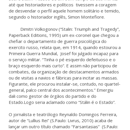
até que historiadores e políticos tivessem a coragem
de desvendar o perfil aquele homem solitário e temido,
segundo o historiador inglês, Simon Montefiore.
Dimitri Volkogonov (“Stalin: Triumph and Tragedy”,
Paperback Editions, 1995) um ex-coronel que chegou a
chefiar o departamento de guerra psicológica do
exercito russo, relata que, em 1914, quando estourou a
Primeira Guerra Mundial, Josef foi julgado incapaz para
o serviço militar. “Tinha o pé esquerdo defeituoso e o
braço esquerdo mais curto”. E assim não participou de
combates, da organização de destacamentos armados
ou de visitas a navios e fábricas para incitar as massas.
Figurante, ele procurou instalar-se, contudo, no quartel-
general, palco central dos acontecimentos.” Emergiu
dali como gestor de órgãos do partido e do
Estado.Logo seria aclamado como “Stálin é o Estado”.
O jornalista e teatrólogo Reynaldo Domingos Ferreira,
autor de “Lullius Rei” (S.Paulo: Livrus, 2010) acaba de
lançar um outro título chamado “Farsantasias” (S.Paulo: