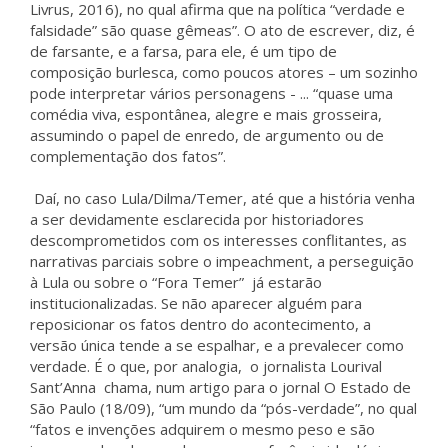
Livrus, 2016), no qual afirma que na política “verdade e
falsidade” são quase gêmeas”. O ato de escrever, diz, é
de farsante, e a farsa, para ele, é um tipo de
composição burlesca, como poucos atores – um sozinho
pode interpretar vários personagens - ... “quase uma
comédia viva, espontânea, alegre e mais grosseira,
assumindo o papel de enredo, de argumento ou de
complementação dos fatos”.
Daí, no caso Lula/Dilma/Temer, até que a história venha
a ser devidamente esclarecida por historiadores
descomprometidos com os interesses conflitantes, as
narrativas parciais sobre o impeachment, a perseguição
à Lula ou sobre o “Fora Temer” já estarão
institucionalizadas. Se não aparecer alguém para
reposicionar os fatos dentro do acontecimento, a
versão única tende a se espalhar, e a prevalecer como
verdade. É o que, por analogia, o jornalista Lourival
Sant’Anna chama, num artigo para o jornal O Estado de
São Paulo (18/09), “um mundo da “pós-verdade”, no qual
“fatos e invenções adquirem o mesmo peso e são