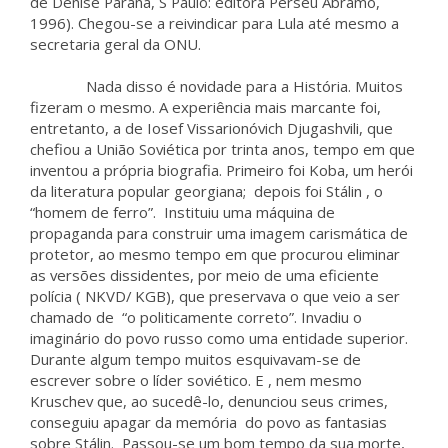
de Denise Paraná, S Paulo: editora Perseu Abramo,
1996). Chegou-se a reivindicar para Lula até mesmo a
secretaria geral da ONU.
Nada disso é novidade para a História. Muitos
fizeram o mesmo. A experiência mais marcante foi,
entretanto, a de Iosef Vissarionóvich Djugashvili, que
chefiou a União Soviética por trinta anos, tempo em que
inventou a própria biografia. Primeiro foi Koba, um herói
da literatura popular georgiana; depois foi Stálin , o
“homem de ferro”. Instituiu uma máquina de
propaganda para construir uma imagem carismática de
protetor, ao mesmo tempo em que procurou eliminar
as versões dissidentes, por meio de uma eficiente
polícia ( NKVD/ KGB), que preservava o que veio a ser
chamado de “o politicamente correto”. Invadiu o
imaginário do povo russo como uma entidade superior.
Durante algum tempo muitos esquivavam-se de
escrever sobre o líder soviético. E , nem mesmo
Kruschev que, ao sucedê-lo, denunciou seus crimes,
conseguiu apagar da memória do povo as fantasias
sobre Stálin. Passou-se um bom tempo da sua morte,