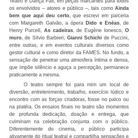
Teatro e Dança Fafi, em peças marcantes para todos
os envolvidos – atores e público –, tais como
Ainda
bem que aqui deu certo
, que escrevi em parceria
com Margareth Galvão, a ópera
Dido e Enéas
, de
Henry Purcell,
As cadeiras
, de Eugène Ionesco,
O
muro
, de Silvio Barbieri,
Gianni Schichi
de Puccini,
entre outras, e em eventos culturais diversos como
gestor cultural e como diretor da FAMES. No fundo, a
sensação de penetrar uma atmosfera íntima e densa,
que impõe silêncio e aguça a percepção, permanece
praticamente a mesma.
O teatro sempre foi para mim um local de
diversão, entretenimento, trabalho, exercício lúdico e
encontro com as forças criadoras, fosse no palco ou
na platéia. Os ensaios finais no teatro são momentos
de profunda dedicação, doação e entrega, que
culminam na celebração conjunta com o público.
Diferentemente do cinema, o público participa
ativamente do ritual teatral e compartilha sensações e