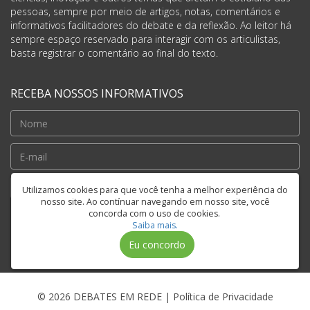
pessoas, sempre por meio de artigos, notas, comentários e
informativos facilitadores do debate e da reflexão. Ao leitor há
sempre espaço reservado para interagir com os articulistas,
basta registrar o comentário ao final do texto.
RECEBA NOSSOS INFORMATIVOS
Cadastrar
Utilizamos cookies para que você tenha a melhor experiência do
nosso site. Ao contínuar navegando em nosso site, você
concorda com o uso de cookies.
Saiba mais.
FIQUE CONECTADO
Eu concordo
© 2026 DEBATES EM REDE |
Política de Privacidade