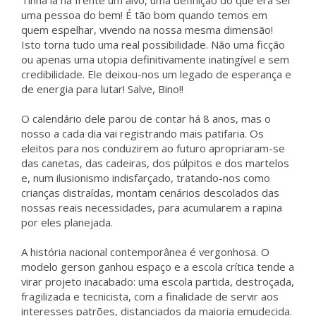
Tinha lá na frente um alvo, uma definição do que era ser
uma pessoa do bem! É tão bom quando temos em
quem espelhar, vivendo na nossa mesma dimensão!
Isto torna tudo uma real possibilidade. Não uma ficção
ou apenas uma utopia definitivamente inatingível e sem
credibilidade. Ele deixou-nos um legado de esperança e
de energia para lutar! Salve, Bino!!
O calendário dele parou de contar há 8 anos, mas o
nosso a cada dia vai registrando mais patifaria. Os
eleitos para nos conduzirem ao futuro apropriaram-se
das canetas, das cadeiras, dos púlpitos e dos martelos
e, num ilusionismo indisfarçado, tratando-nos como
crianças distraídas, montam cenários descolados das
nossas reais necessidades, para acumularem a rapina
por eles planejada.
A história nacional contemporânea é vergonhosa. O
modelo gerson ganhou espaço e a escola crítica tende a
virar projeto inacabado: uma escola partida, destroçada,
fragilizada e tecnicista, com a finalidade de servir aos
interesses patrões, distanciados da maioria emudecida.