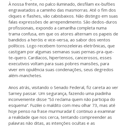
À nossa frente, no palco iluminado, desfilam ex-bufões
engravatados a caminho das masmorras. Até o fim dos
cliques e flashes, vão cabisbaixos. Não distingo em suas
falas expressões de arrependimento. São dedos-duros
profissionais, expondo a camarilha completa numa
trama confusa, em que os atores alternam os papeis de
bandidos a heróis e vice-versa, ao sabor dos ventos
políticos. Logo recebem tornozeleiras eletrônicas, que
castigam por algumas semanas suas pernas-pra-que-
te-quero. Cardíacos, hipertensos, cancerosos, esses
executivos voltam para suas pobres mansões, para
viver em opulência suas condenações, seus degredos
além-manchetes.
Anos atrás, visitando o Senado Federal, fiz careta ao ver
Sarney passar. Um segurança, fazendo uma piadinha
inconveniente disse “Só reclama quem não participa do
esquema”. Fuzilei o maldito com meu olhar 73, mas até
hoje penso na frase murmurada! E continuo a examinar
a realidade que nos cerca, tentando compreender as
palavras não ditas, as intenções ocultas e as