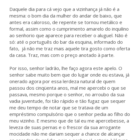
Daquele dia para cá vejo que a vizinhança já não é a
mesma: o bom dia da mulher do andar de baixo, que
antes era caloroso, de repente se tornou metálico e
formal, assim como o cumprimento amarelo do inquilino
ao senhorio que aparece para receber o aluguel. Não é
só: até o português do bar da esquina, informado do
fato, já não me traz mais aquele tira gosto como oferta
da casa. Traz, mas com o preço anotado à parte.
Por isso, senhor ladrão, lhe faço agora este apelo. O
senhor sabe muito bem que do lugar onde eu estava, já
onerado agora por essa lerdeza natural de quem
passou dos cinqüenta anos, mal me apercebi o que se
passava, mesmo porque o senhor, no arroubo da sua
vadia juventude, foi tão rápido e tão fugaz que sequer
me deu tempo de notar que se tratava de um
empréstimo compulsório que o senhor pedia ao filho do
meu vizinho. E mesmo que de tal eu me apercebesse, a
leveza de suas pernas e o frescor da sua arrogante
mocidade não me dariam sequer a chance de alcançar