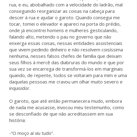
rua, e eu, abobalhado com a velocidade do ladrão, mal
conseguindo reorganizar as coisas na cabeça para
descer à rua e ajudar o garoto. Quando consegui me
tocar, tomei o elevador e apareci na porta do prédio,
onde já encontrei homens e mulheres gesticulando,
falando alto, metendo o pau no governo que não
enxerga essas coisas, nessas entidades assistenciais
que vivem pedindo dinheiro e não resolvem coisíssima
nenhuma, nesses falsos chefes de família que deixam
seus filhos à mercê das diabruras do mundo e que por
sua vez se encarrega de transformá-los em marginais
quando, de repente, todos se voltaram para mim e uma
daquelas pessoas me cravou um olhar muito severo e
inquisidor.
O garoto, que até então permanecera mudo, embora
de nada me acusasse, invocou meu testemunho, como
se desconfiado de que não acreditassem em sua
história:
-“O moço aí viu tudo”.