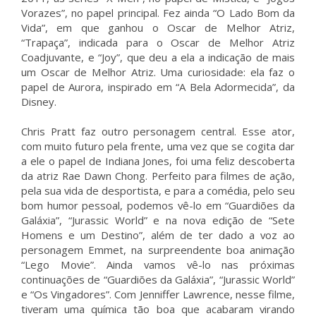
Vorazes”, no papel principal. Fez ainda “O Lado Bom da
Vida”, em que ganhou o Oscar de Melhor Atriz,
“Trapaça”, indicada para o Oscar de Melhor Atriz
Coadjuvante, e “Joy”, que deu a ela a indicação de mais
um Oscar de Melhor Atriz. Uma curiosidade: ela faz o
papel de Aurora, inspirado em “A Bela Adormecida”, da
Disney.
Chris Pratt faz outro personagem central. Esse ator,
com muito futuro pela frente, uma vez que se cogita dar
a ele o papel de Indiana Jones, foi uma feliz descoberta
da atriz Rae Dawn Chong. Perfeito para filmes de ação,
pela sua vida de desportista, e para a comédia, pelo seu
bom humor pessoal, podemos vê-lo em “Guardiões da
Galáxia”, “Jurassic World” e na nova edição de “Sete
Homens e um Destino”, além de ter dado a voz ao
personagem Emmet, na surpreendente boa animação
“Lego Movie”. Ainda vamos vê-lo nas próximas
continuações de “Guardiões da Galáxia”, “Jurassic World”
e “Os Vingadores”. Com Jenniffer Lawrence, nesse filme,
tiveram uma química tão boa que acabaram virando