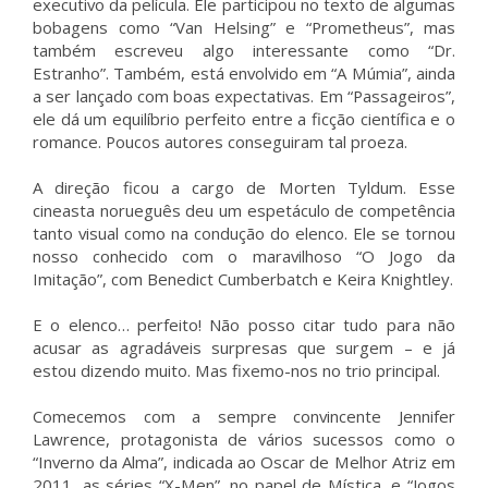
executivo da película. Ele participou no texto de algumas
bobagens como “Van Helsing” e “Prometheus”, mas
também escreveu algo interessante como “Dr.
Estranho”. Também, está envolvido em “A Múmia”, ainda
a ser lançado com boas expectativas. Em “Passageiros”,
ele dá um equilíbrio perfeito entre a ficção científica e o
romance. Poucos autores conseguiram tal proeza.
A direção ficou a cargo de Morten Tyldum. Esse
cineasta norueguês deu um espetáculo de competência
tanto visual como na condução do elenco. Ele se tornou
nosso conhecido com o maravilhoso “O Jogo da
Imitação”, com Benedict Cumberbatch e Keira Knightley.
E o elenco… perfeito! Não posso citar tudo para não
acusar as agradáveis surpresas que surgem – e já
estou dizendo muito. Mas fixemo-nos no trio principal.
Comecemos com a sempre convincente Jennifer
Lawrence, protagonista de vários sucessos como o
“Inverno da Alma”, indicada ao Oscar de Melhor Atriz em
2011, as séries “X-Men”, no papel de Mística, e “Jogos