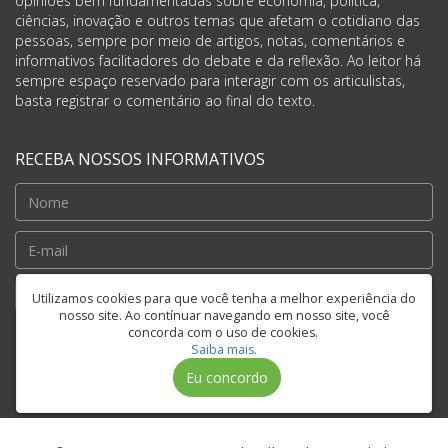
opiniões bem fundamentadas sobre economia, política,
ciências, inovação e outros temas que afetam o cotidiano das
pessoas, sempre por meio de artigos, notas, comentários e
informativos facilitadores do debate e da reflexão. Ao leitor há
sempre espaço reservado para interagir com os articulistas,
basta registrar o comentário ao final do texto.
RECEBA NOSSOS INFORMATIVOS
Cadastrar
Utilizamos cookies para que você tenha a melhor experiência do
nosso site. Ao contínuar navegando em nosso site, você
concorda com o uso de cookies.
Saiba mais.
FIQUE CONECTADO
Eu concordo