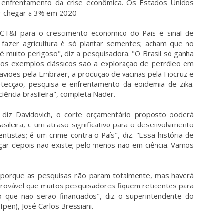
 enfrentamento da crise econômica. Os Estados Unidos
er chegar a 3% em 2020.
 CT&I para o crescimento econômico do País é sinal de
 fazer agricultura é só plantar sementes; acham que no
é muito perigoso", diz a pesquisadora. "O Brasil só ganha
tros exemplos clássicos são a exploração de petróleo em
aviões pela Embraer, a produção de vacinas pela Fiocruz e
etecção, pesquisa e enfrentamento da epidemia de zika.
iência brasileira", completa Nader.
 diz Davidovich, o corte orçamentário proposto poderá
asileira, e um atraso significativo para o desenvolvimento
tistas; é um crime contra o País", diz. "Essa história de
ar depois não existe; pelo menos não em ciência. Vamos
, porque as pesquisas não param totalmente, mas haverá
ovável que muitos pesquisadores fiquem reticentes para
 que não serão financiados", diz o superintendente do
Ipen), José Carlos Bressiani.