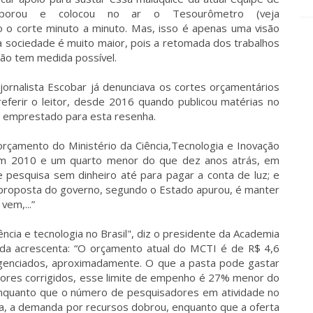
laborou e colocou no ar o Tesourômetro (veja
o corte minuto a minuto. Mas, isso é apenas uma visão
 a sociedade é muito maior, pois a retomada dos trabalhos
não tem medida possível.
ornalista Escobar já denunciava os cortes orçamentários
eferir o leitor, desde 2016 quando publicou matérias no
 emprestado para esta resenha.
 orçamento do Ministério da Ciência,Tecnologia e Inovação
em 2010 e um quarto menor do que dez anos atrás, em
 de pesquisa sem dinheiro até para pagar a conta de luz; e
proposta do governo, segundo o Estado apurou, é manter
vem,...”
ncia e tecnologia no Brasil", diz o presidente da Academia
 ainda acrescenta: “O orçamento atual do MCTI é de R$ 4,6
ngenciados, aproximadamente. O que a pasta pode gastar
alores corrigidos, esse limite de empenho é 27% menor do
quanto que o número de pesquisadores em atividade no
a, a demanda por recursos dobrou, enquanto que a oferta