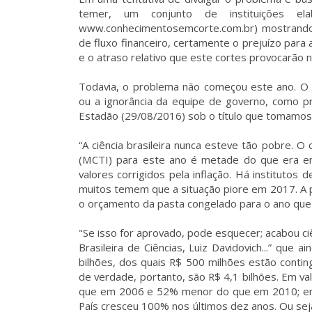
temer, um conjunto de instituições e
www.conhecimentosemcorte.com.br) mostrando 
de fluxo financeiro, certamente o prejuízo para
e o atraso relativo que este cortes provocarão 
Todavia, o problema não começou este ano. O j
ou a ignorância da equipe de governo, como pr
Estadão (29/08/2016) sob o título que tomamos
“A ciência brasileira nunca esteve tão pobre. O
(MCTI) para este ano é metade do que era 
valores corrigidos pela inflação. Há institutos
muitos temem que a situação piore em 2017. A 
o orçamento da pasta congelado para o ano que 
"Se isso for aprovado, pode esquecer; acabou ciê
Brasileira de Ciências, Luiz Davidovich...” que
bilhões, dos quais R$ 500 milhões estão conti
de verdade, portanto, são R$ 4,1 bilhões. Em v
que em 2006 e 52% menor do que em 2010; en
País cresceu 100% nos últimos dez anos. Ou sej