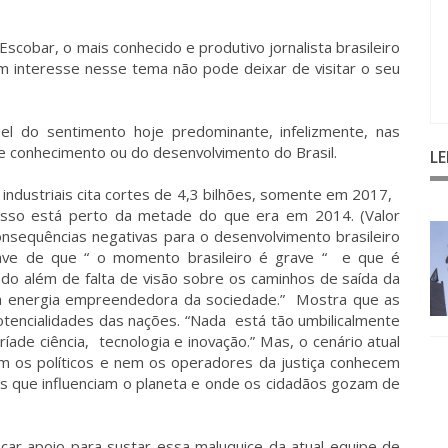
scobar, o mais conhecido e produtivo jornalista brasileiro
em interesse nesse tema não pode deixar de visitar o seu
l do sentimento hoje predominante, infelizmente, nas
e conhecimento ou do desenvolvimento do Brasil.
L
s industriais cita cortes de 4,3 bilhões, somente em 2017,
Isso está perto da metade do que era em 2014. (Valor
consequências negativas para o desenvolvimento brasileiro
ave de que “ o momento brasileiro é grave “ e que é
ado além de falta de visão sobre os caminhos de saída da
a energia empreendedora da sociedade.” Mostra que as
potencialidades das nações. “Nada está tão umbilicalmente
ade ciência, tecnologia e inovação.” Mas, o cenário atual
m os políticos e nem os operadores da justiça conhecem
 que influenciam o planeta e onde os cidadãos gozam de
car apoio para sustar essa maluquice da atual equipe de