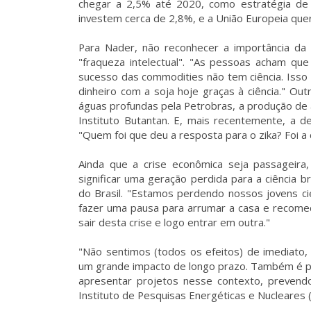
chegar a 2,5% até 2020, como estratégia de
investem cerca de 2,8%, e a União Europeia qu
Para Nader, não reconhecer a importância da
"fraqueza intelectual". "As pessoas acham que
sucesso das commodities não tem ciência. Isso 
dinheiro com a soja hoje graças à ciência." Ou
águas profundas pela Petrobras, a produção de 
Instituto Butantan. E, mais recentemente, a d
"Quem foi que deu a resposta para o zika? Foi a c
Ainda que a crise econômica seja passageira,
significar uma geração perdida para a ciência br
do Brasil. "Estamos perdendo nossos jovens cien
fazer uma pausa para arrumar a casa e recomeç
sair desta crise e logo entrar em outra."
"Não sentimos (todos os efeitos) de imediato
um grande impacto de longo prazo. Também é pr
apresentar projetos nesse contexto, prevendo
Instituto de Pesquisas Energéticas e Nucleares (