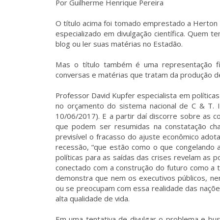
Por Guilherme Henrique Pereira
O título acima foi tomado emprestado a Herton E
especializado em divulgação científica. Quem t
blog ou ler suas matérias no Estadão.
Mas o título também é uma representação fie
conversas e matérias que tratam da produção d
Professor David Kupfer especialista em política
no orçamento do sistema nacional de C & T. 
10/06/2017). E a partir daí discorre sobre as 
que podem ser resumidas na constatação ch
previsível o fracasso do ajuste econômico adot
recessão, “que estão como o que congelando 
políticas para as saídas das crises revelam as 
conectado com a construção do futuro como a trí
demonstra que nem os executivos públicos, ne
ou se preocupam com essa realidade das nações
alta qualidade de vida.
Em uma tentativa de divulgar o problema e bus