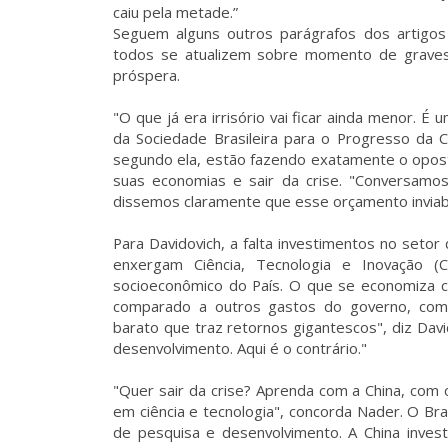
caiu pela metade.”
Seguem alguns outros parágrafos dos artigos
todos se atualizem sobre momento de graves
próspera.
"O que já era irrisório vai ficar ainda menor. 
da Sociedade Brasileira para o Progresso da C
segundo ela, estão fazendo exatamente o oposto
suas economias e sair da crise. "Conversamo
dissemos claramente que esse orçamento inviabi
Para Davidovich, a falta investimentos no seto
enxergam Ciência, Tecnologia e Inovação (
socioeconômico do País. O que se economiza co
comparado a outros gastos do governo, com 
barato que traz retornos gigantescos", diz Dav
desenvolvimento. Aqui é o contrário."
"Quer sair da crise? Aprenda com a China, com 
em ciência e tecnologia", concorda Nader. O Br
de pesquisa e desenvolvimento. A China inves