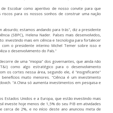
 de Escobar como aperitivo de nosso convite para que
 riscos para os nossos sonhos de construir uma nação
É um absurdo; estamos andando para trás", diz a presidente
iência (SBPC), Helena Nader. Países mais desenvolvidos,
: investindo mais em ciência e tecnologia para fortalecer
s com o presidente interino Michel Temer sobre isso e
liza o desenvolvimento do País."
r decorre de uma "miopia" dos governantes, que ainda não
CT&I) como algo estratégico para o desenvolvimento
m os cortes nessa área, segundo ele, é "insignificante"
benefícios muito menores. "Ciência é um investimento
idovich. "A China só aumenta investimentos em pesquisa e
os Estados Unidos e a Europa, que estão investindo mais
asil investe hoje menos de 1,5% do seu PIB em atividades
te cerca de 2%, e no início deste ano anunciou meta de