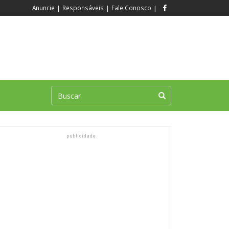
Anuncie
|
Responsáveis
|
Fale Conosco
|