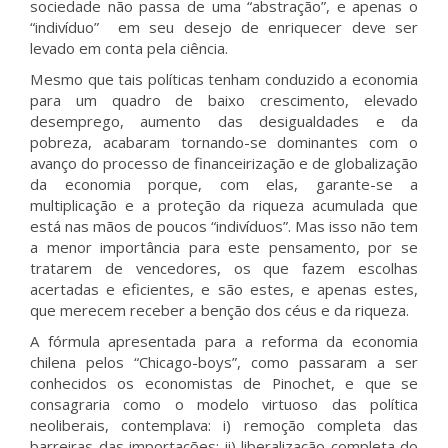
sociedade não passa de uma “abstração”, e apenas o
“indivíduo” em seu desejo de enriquecer deve ser
levado em conta pela ciência.
Mesmo que tais políticas tenham conduzido a economia
para um quadro de baixo crescimento, elevado
desemprego, aumento das desigualdades e da
pobreza, acabaram tornando-se dominantes com o
avanço do processo de financeirização e de globalização
da economia porque, com elas, garante-se a
multiplicação e a proteção da riqueza acumulada que
está nas mãos de poucos “indivíduos”. Mas isso não tem
a menor importância para este pensamento, por se
tratarem de vencedores, os que fazem escolhas
acertadas e eficientes, e são estes, e apenas estes,
que merecem receber a benção dos céus e da riqueza.
A fórmula apresentada para a reforma da economia
chilena pelos “Chicago-boys”, como passaram a ser
conhecidos os economistas de Pinochet, e que se
consagraria como o modelo virtuoso das política
neoliberais, contemplava: i) remoção completa das
barreiras das importações; ii) liberalização completa do