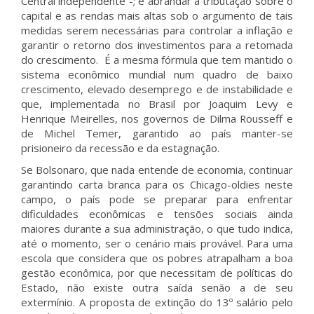
Central independente -; e abrandar a tributação sobre o
capital e as rendas mais altas sob o argumento de tais
medidas serem necessárias para controlar a inflação e
garantir o retorno dos investimentos para a retomada
do crescimento. É a mesma fórmula que tem mantido o
sistema econômico mundial num quadro de baixo
crescimento, elevado desemprego e de instabilidade e
que, implementada no Brasil por Joaquim Levy e
Henrique Meirelles, nos governos de Dilma Rousseff e
de Michel Temer, garantido ao país manter-se
prisioneiro da recessão e da estagnação.
Se Bolsonaro, que nada entende de economia, continuar
garantindo carta branca para os Chicago-oldies neste
campo, o país pode se preparar para enfrentar
dificuldades econômicas e tensões sociais ainda
maiores durante a sua administração, o que tudo indica,
até o momento, ser o cenário mais provável. Para uma
escola que considera que os pobres atrapalham a boa
gestão econômica, por que necessitam de políticas do
Estado, não existe outra saída senão a de seu
extermínio. A proposta de extinção do 13º salário pelo