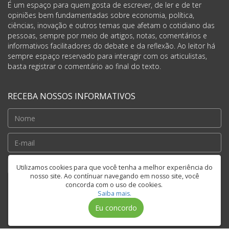
É um espaço para quem gosta de escrever, de ler e de ter
opiniões bem fundamentadas sobre economia, política,
ciências, inovação e outros temas que afetam o cotidiano das
pessoas, sempre por meio de artigos, notas, comentários e
informativos facilitadores do debate e da reflexão. Ao leitor há
sempre espaço reservado para interagir com os articulistas,
basta registrar o comentário ao final do texto.
RECEBA NOSSOS INFORMATIVOS
Cadastrar
Utilizamos cookies para que você tenha a melhor experiência do
nosso site. Ao contínuar navegando em nosso site, você
concorda com o uso de cookies.
Saiba mais.
FIQUE CONECTADO
Eu concordo