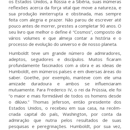
os Estados Unidos, a Rússia e a Sibéria, suas inúmeras
reflexões acerca da força vital que move a natureza, e
sua produção ininterrupta e obstinada, mas sempre
feita com alegria e prazer. Não parou de escrever até
pouco antes de morrer, prestes a completar 90 anos. O
seu livro que melhor o define é “Cosmos”, composto de
vários volumes e que almeja contar a história e o
processo de evolução do universo e de nosso planeta.
Humboldt teve um grande número de admiradores,
adeptos, seguidores e discípulos. Muitos ficaram
profundamente fascinados com a obra e as ideias de
Humboldt, em inúmeros países e em diversas áreas do
saber. Goethe, por exemplo, manteve com ele uma
amizade duradoura e ambos se influenciaram
mutuamente. Para Frederico IV, o rei da Prússia, ele foi
“o maior e mais formidável de todos os homens desde
o dilúvio.” Thomas Jeferson, então presidente dos
Estados Unidos, o recebeu em sua casa, na recém-
criada capital do país, Washington, por conta da
admiração que nutria pelos resultados de suas
pesquisas e peregrinações. Humboldt, por sua vez,