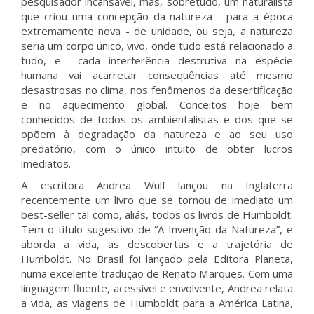
pesquisador incansável, mas, sobretudo, um naturalista
que criou uma concepção da natureza - para a época
extremamente nova - de unidade, ou seja, a natureza
seria um corpo único, vivo, onde tudo está relacionado a
tudo, e cada interferência destrutiva na espécie
humana vai acarretar consequências até mesmo
desastrosas no clima, nos fenômenos da desertificação
e no aquecimento global. Conceitos hoje bem
conhecidos de todos os ambientalistas e dos que se
opõem à degradação da natureza e ao seu uso
predatório, com o único intuito de obter lucros
imediatos.
A escritora Andrea Wulf lançou na Inglaterra
recentemente um livro que se tornou de imediato um
best-seller tal como, aliás, todos os livros de Humboldt.
Tem o título sugestivo de “A Invenção da Natureza”, e
aborda a vida, as descobertas e a trajetória de
Humboldt. No Brasil foi lançado pela Editora Planeta,
numa excelente tradução de Renato Marques. Com uma
linguagem fluente, acessível e envolvente, Andrea relata
a vida, as viagens de Humboldt para a América Latina,