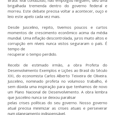
Brasil. Mal conduzido, não empolgou ninguém, deu uma
brigalhada tremenda dentro do governo federal e
morreu. Este debate precisa voltar a acontecer, ouço e
leio este apelo cada vez mais.
Desde Juscelino, repito, tivemos poucos e curtos
momentos de crescimento econômico acima da média
mundial. Uma inflação descontrolada, juros muito altos e
corrupção em níveis nunca vistos seguraram o país. É
tempo de
recuperar o tempo perdido.
Recebi de estimado irmão, a obra Profeta do
Desenvolvimento Exemplos e Lições ao Brasil do Século
XXI, do economista Carlos Alberto Teixeira de Oliveira.
Juscelino, nominado profeta no volumoso trabalho, é
sem dúvida uma inspiração para que tenhamos de novo
um Plano Nacional de Desenvolvimento. A obra lembra
que Juscelino nunca se deixou paralisar
pelas crises políticas do seu governo. Nosso governo
atual precisa minimizar as crises atuais e perseverar
num planejamento indispensável.