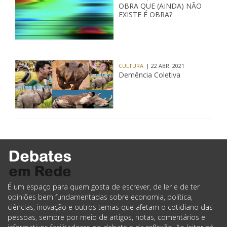
OBRA QUE (AINDA) NÃO
EXISTE É OBRA?
CULTURA
| 22 ABR. 2021
Demência Coletiva
É um espaço para quem gosta de escrever, de ler e de ter
opiniões bem fundamentadas sobre economia, política,
ciências, inovação e outros temas que afetam o cotidiano das
pessoas, sempre por meio de artigos, notas, comentários e