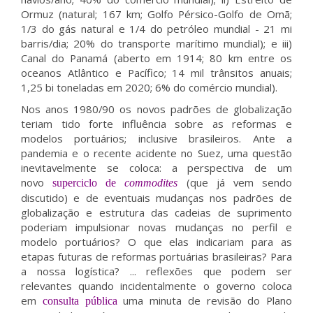
Ormuz (natural; 167 km; Golfo Pérsico-Golfo de Omã;
1/3 do gás natural e 1/4 do petróleo mundial - 21 mi
barris/dia; 20% do transporte marítimo mundial); e iii)
Canal do Panamá (aberto em 1914; 80 km entre os
oceanos Atlântico e Pacífico; 14 mil trânsitos anuais;
1,25 bi toneladas em 2020; 6% do comércio mundial).
Nos anos 1980/90 os novos padrões de globalização
teriam tido forte influência sobre as reformas e
modelos portuários; inclusive brasileiros. Ante a
pandemia e o recente acidente no Suez, uma questão
inevitavelmente se coloca: a perspectiva de um
novo
(que já vem sendo
superciclo de
commodites
discutido) e de eventuais mudanças nos padrões de
globalização e estrutura das cadeias de suprimento
poderiam impulsionar novas mudanças no perfil e
modelo portuários? O que elas indicariam para as
etapas futuras de reformas portuárias brasileiras? Para
a nossa logística? ... reflexões que podem ser
relevantes quando incidentalmente o governo coloca
em
uma minuta de revisão do Plano
consulta pública