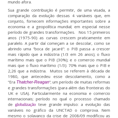
mundo afora.
Sua grande contribuição é permitir, de uma visada, a
comparação da evolução dessas 4 variáveis que, em
conjunto, fornecem informações importantes sobre a
economia e a geopolítica mundial; em especial nesse
período de grandes transformações. Nos 15 primeiros
anos (1975-90) as curvas crescem praticamente em
paralelo. A partir daí começam a se descolar, como se
abrindo uma “boca de jacaré”: o PIB passa a crescer
mais rápido que a indústria (1/3 em 26 anos); o fluxo
marítimo mais que o PIB (30%); e o comercio mundial
mais que o fluxo marítimo (1/3): 70% mais que o PIB e
2,26 que a indústria. Muitos se referem à década de
1980, que antecedeu esse descolamento, como a
“Era
”; um período de muitas reformas
Thatcher
-
Reagan
e grandes transformações (para além das fronteiras do
UK e USA). Particularmente na economia e comercio
internacionais; período no qual o processo chamado
de
teve grande impulso: a evolução das
globalização
variáveis no gráfico da UNCTAD o comprova. Nem
mesmo o solavanco da crise de 2008/09 modificou as