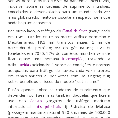
sob as dores e as incertezas da pandemia. Incertezas,
inclusive, sobre as cadeias de suprimento mundiais,
concebidas e desenvolvidas para um mundo cada vez
mais globalizado: muito se discute a respeito, sem que
ainda haja um consenso.
Por outro lado, o tráfego do
(inaugurado
Canal de Suez
em 1869; 167 km entre os mares Arábico/Vermelho e
Mediterrâneo; 19,3 mil trânsitos anuais; 2 mi de
barris/dia de petróleo; 8% do gás natural; 1,21 bi
toneladas em 2020; 12% do comércio mundial) vem de
ficar quase uma semana
, trazendo à
interrompido
baila
adicionais: i) sobre as condições e normas
dúvidas
adequadas para tráfego de navios, cada vez maiores,
em canais antigos e, por vezes com via singela; e ii)
sobre benefícios e riscos do modelo “just-in-time”.
E não apenas sobre as cadeiras de suprimento que
dependem do
Suez
, mas também daquelas que fazem
uso dos
gargalos do tráfego marítimo
demais
internacional.
: i) Estreito de
Malaca
Três principais
(passagem marítima natural; 930 km; mais de 100.000
navios/ano; 40% do comércio mundial); ii) Estreito de