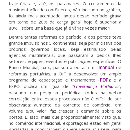
trajetórias e, até, os patamares. O crescimento da
movimentação de contêineres, não indicado no gráfico,
foi ainda mais acentuado: antes desse período girava
em torno de 20% da carga geral; hoje é superior a
80%... sobre uma base que já é várias vezes maior!
Dentre tantas reformas do período, a dos portos teve
grande impulso nos 5 continentes; seja por iniciativa dos
próprios governos locais, seja estimulado pelas
agências multilaterais, que passaram a dedicar-lhes
setores, equipes, eventos e publicações específicas. O
Banco Mundial, p.ex, passou a editar um
de
manual
reformas portuárias; a OIT a desenvolver um amplo
programa de capacitação e treinamento (
); e a
PDP
ESPO publica um guia de “
”,
Governança Portuária
baseado em pesquisa periódica: todos na web.A
correlação entre esses processos não é difícil de ser
observada: aumento da corrente de comércio, em
volume e/ou valor, faz crescer a demanda sobre os
portos. E, isso, mais que proporcionalmente; visto que,
no comércio internacional, exportações estão em geral
vinculadas a importações; ou vice-versa. Ou seja, para