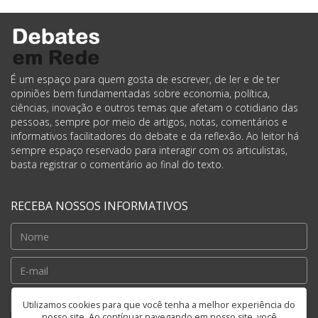
É um espaço para quem gosta de escrever, de ler e de ter
opiniões bem fundamentadas sobre economia, política,
ciências, inovação e outros temas que afetam o cotidiano das
pessoas, sempre por meio de artigos, notas, comentários e
informativos facilitadores do debate e da reflexão. Ao leitor há
sempre espaço reservado para interagir com os articulistas,
basta registrar o comentário ao final do texto.
RECEBA NOSSOS INFORMATIVOS
Cadastrar
Utilizamos cookies para que você tenha a melhor experiência do
nosso site. Ao contínuar navegando em nosso site, você