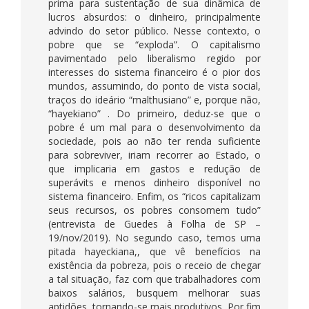
prima para sustentação de sua dinâmica de
lucros absurdos: o dinheiro, principalmente
advindo do setor público. Nesse contexto, o
pobre que se “exploda”. O capitalismo
pavimentado pelo liberalismo regido por
interesses do sistema financeiro é o pior dos
mundos, assumindo, do ponto de vista social,
traços do ideário “malthusiano” e, porque não,
“hayekiano” . Do primeiro, deduz-se que o
pobre é um mal para o desenvolvimento da
sociedade, pois ao não ter renda suficiente
para sobreviver, iriam recorrer ao Estado, o
que implicaria em gastos e redução de
superávits e menos dinheiro disponível no
sistema financeiro. Enfim, os “ricos capitalizam
seus recursos, os pobres consomem tudo”
(entrevista de Guedes à Folha de SP –
19/nov/2019). No segundo caso, temos uma
pitada hayeckiana,, que vê benefícios na
existência da pobreza, pois o receio de chegar
a tal situação, faz com que trabalhadores com
baixos salários, busquem melhorar suas
aptidões, tornando-se mais produtivos, Por fim