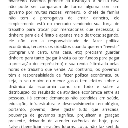
financeiro. Falemos primeiro da ilustração. A nossa casa
não pode ser comparada de forma alguma com um
governo por muitas razões. Primeiro, o chefe de família
não tem a prerrogativa de emitir dinheiro, ele
simplesmente está no mercado vendendo sua força de
trabalho para trocar por mercadorias que necessita; o
dinheiro para ele é finito e apenas meio de troca; segundo,
ele não tem a responsabilidade de fazer política
econômica; terceiro, os cidadãos quando querem “investir”
(comprar um carro, uma casa, etc) precisam guardar
dinheiro para tanto (pagar à vista ou ter fundos para pagar
a prestação do empréstimo) e sua renda é limitada pelas
horas de trabalho que vende. Ao contrário, os governos
têm a responsabilidade de fazer política econômica, ou
seja, o seu maior ou menor gasto tem efeitos sobre a
dinâmica da economia como um todo e sobre a
distribuição do resultado da atividade econômica entre as
pessoas. Há sempre demandas não atendidas em saúde,
educação, infraestrutura e desenvolvimento tecnológico,
portanto, governo, deve gastar tudo que arrecada;
poupança de governos significa, prejudicar a geração
presente, deixando de atender carências de hoje, para
(talvez) beneficiar gerações futuras. Logo, não faz sentido