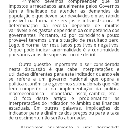
Primeiro devemos compreender que os
impostos arrecadados anualmente pelos Governos
têm a finalidade de atender as demandas da
população e que devem ser devolvidos o mais rápido
possível na forma de serviços e infraestrutura. A
determinação da receita depende de muitas
variáveis e os gastos dependem da competência dos
governantes. Portanto, só por coincidência pouco
provável teremos uma situação de resultado zero.
Logo, é normal ter resultados positivos e negativos.
O que pode indicar anormalidade é a continuidade
por vários anos de superávit ou de déficit.
Outra questão importante a ser considerada
nesta discussão é que cabe interpretações e
utilidades diferentes para este indicador quando ele
se refere a um governo nacional que opera a
política econômica e governos subnacionais que não
têm competência na implementação da política
macroeconômica – monetária, fiscal, cambial, etc. -
O foco deste artigo é problematizar as
interpretações do indicador no âmbito das finanças
estaduais. Em outras palavras, implicações do
indicador para a dinâmica dos preços ou para a taxa
de crescimento não serão abordadas.
Assistimos anualmente a uma desmedida