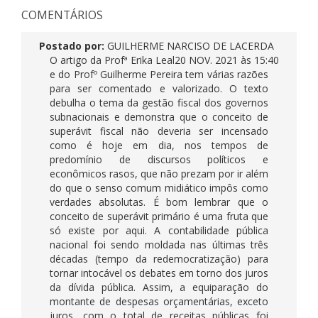
COMENTÁRIOS
Postado por:
GUILHERME NARCISO DE LACERDA
O artigo da Profª Erika Leal
20 NOV. 2021 às 15:40
e do Profº Guilherme Pereira tem várias razões
para ser comentado e valorizado. O texto
debulha o tema da gestão fiscal dos governos
subnacionais e demonstra que o conceito de
superávit fiscal não deveria ser incensado
como é hoje em dia, nos tempos de
predomínio de discursos políticos e
econômicos rasos, que não prezam por ir além
do que o senso comum midiático impôs como
verdades absolutas. É bom lembrar que o
conceito de superávit primário é uma fruta que
só existe por aqui. A contabilidade pública
nacional foi sendo moldada nas últimas três
décadas (tempo da redemocratização) para
tornar intocável os debates em torno dos juros
da dívida pública. Assim, a equiparação do
montante de despesas orçamentárias, exceto
juros, com o total de receitas públicas foi