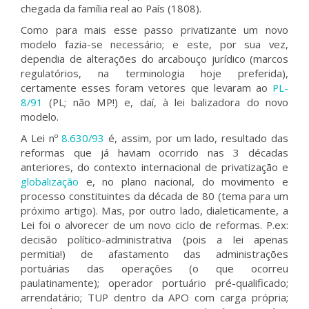
chegada da família real ao País (1808).
Como para mais esse passo privatizante um novo
modelo fazia-se necessário; e este, por sua vez,
dependia de alterações do arcabouço jurídico (marcos
regulatórios, na terminologia hoje preferida),
certamente esses foram vetores que levaram ao
PL-
8/91
(PL; não MP!) e, daí, à lei balizadora do novo
modelo.
A Lei nº
8.630/93
é, assim, por um lado, resultado das
reformas que já haviam ocorrido nas 3 décadas
anteriores, do contexto internacional de privatização e
globalização
e, no plano nacional, do movimento e
processo constituintes da década de 80 (tema para um
próximo artigo). Mas, por outro lado, dialeticamente, a
Lei foi o alvorecer de um novo ciclo de reformas. P.ex:
decisão político-administrativa (pois a lei apenas
permitia!) de afastamento das administrações
portuárias das operações (o que ocorreu
paulatinamente); operador portuário pré-qualificado;
arrendatário; TUP dentro da APO com carga própria;