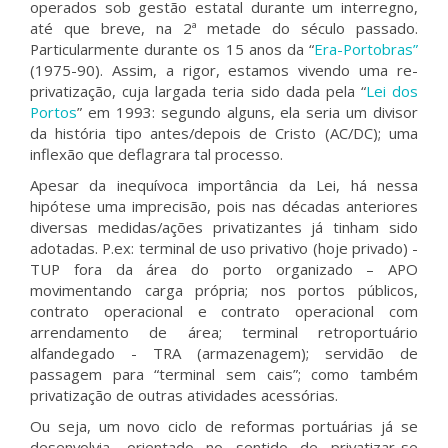
operados sob gestão estatal durante um interregno,
até que breve, na 2ª metade do século passado.
Particularmente durante os 15 anos da “
Era-Portobras”
(1975-90). Assim, a rigor, estamos vivendo uma re-
privatização, cuja largada teria sido dada pela “
Lei dos
Portos
” em 1993: segundo alguns, ela seria um divisor
da história tipo antes/depois de Cristo (AC/DC); uma
inflexão que deflagrara tal processo.
Apesar da inequívoca importância da Lei, há nessa
hipótese uma imprecisão, pois nas décadas anteriores
diversas medidas/ações privatizantes já tinham sido
adotadas. P.ex: terminal de uso privativo (hoje privado) -
TUP fora da área do porto organizado – APO
movimentando carga própria; nos portos públicos,
contrato operacional e contrato operacional com
arrendamento de área; terminal retroportuário
alfandegado - TRA (armazenagem); servidão de
passagem para “terminal sem cais”; como também
privatização de outras atividades acessórias.
Ou seja, um novo ciclo de reformas portuárias já se
desenvolvia, orientado no sentido de privatizar-se