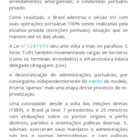
arrendamentos emergenciais; e condomínio portuário
privado.
Como resultado, o Brasil adentrou o século XXI com
suas operações portuárias 100% sendo realizadas pela
iniciativa privada (exceções pontuais); situação que se
mantem até os dias atuais.
A Le
i nº 12.815/13
deu uma volta a mais no parafuso. E
forte: TUPs também movimentando cargas de terceiros
(como os terminais arrendados) e infraestrutura básica
delegada (dragagem, p.ex).
A desestatização de administrações portuárias, por
conseguinte, independentemente do
mérito
do modelo,
é/seria “apenas” mais uma etapa desse processo de re-
privatização.
Uma curiosidade: desde a volta das eleições diretas
(1989), o Brasil já teve 7 presidentes e 25 ministros
com atribuições sobre os portos: origens e perfis
distintos; partidos e orientações políticas diversas. E,
ademais: exerceram seus mandatos e administrações
sob leis e normas heterogêneas; e com políticas