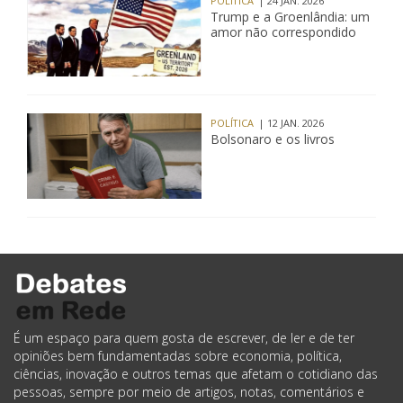
POLÍTICA
| 24 JAN. 2026
Trump e a Groenlândia: um
amor não correspondido
POLÍTICA
| 12 JAN. 2026
Bolsonaro e os livros
É um espaço para quem gosta de escrever, de ler e de ter
opiniões bem fundamentadas sobre economia, política,
ciências, inovação e outros temas que afetam o cotidiano das
pessoas, sempre por meio de artigos, notas, comentários e