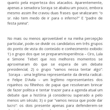
quanto pela esperteza dos atacados. Aparentemente,
apenas a senadora Soraya se abalou um pouco, embora
mesmo assim lhe cravou duas frases que viralizaram: “o
sr. não tem medo de ir para o inferno?” E “padre de
festa junina”.
No mais ou menos aproveitável e na minha percepção
particular, pode-se dividir os candidatos em três grupos
do ponto de vista do conteúdo e conhecimento exibido:
1) o grupo dos que se preparam/experiência – Ciro, Lula
e Simone Tebet que nos melhores momentos se
aproximaram do que se espera de um debate
presidencial; 2) o grupo “vamos nessa tentar algo”:
Soraya - uma legítima representante da direita radical-
e Felipe D’Avila – um legítimo representantes dos
riquinhos ou filhinhos de papai que resolveram brincar
de fazer política e tentar trazer para a agenda atual um
debate que a história já considerou superado a pelo
menos um século; 3) o par “vamos nessa que pode dar
lucro”: os dois presente apenas para defenderem-se