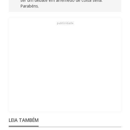
ser um debate em arremedo de coisa séria.
Parabéns.
LEIA TAMBÉM