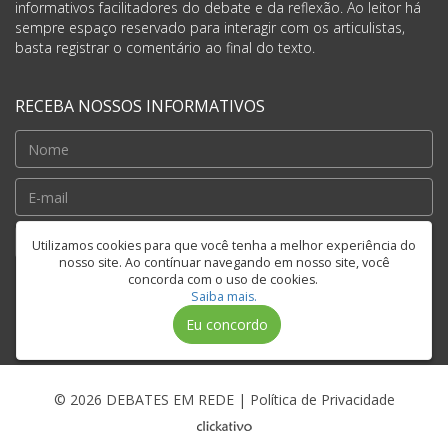
informativos facilitadores do debate e da reflexão. Ao leitor há
sempre espaço reservado para interagir com os articulistas,
basta registrar o comentário ao final do texto.
RECEBA NOSSOS INFORMATIVOS
Cadastrar
Utilizamos cookies para que você tenha a melhor experiência do
nosso site. Ao contínuar navegando em nosso site, você
concorda com o uso de cookies.
Saiba mais.
FIQUE CONECTADO
Eu concordo
© 2026 DEBATES EM REDE |
Política de Privacidade