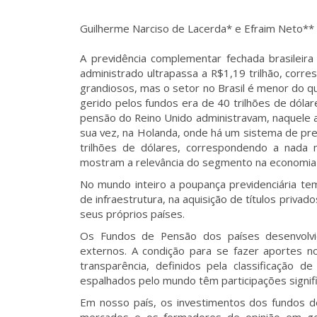
Guilherme Narciso de Lacerda* e Efraim Neto**
A previdência complementar fechada brasileir
administrado ultrapassa a R$1,19 trilhão, cor
grandiosos, mas o setor no Brasil é menor do q
gerido pelos fundos era de 40 trilhões de dól
pensão do Reino Unido administravam, naquele a
sua vez, na Holanda, onde há um sistema de prev
trilhões de dólares, correspondendo a nad
mostram a relevância do segmento na economia 
No mundo inteiro a poupança previdenciária te
de infraestrutura, na aquisição de títulos privad
seus próprios países.
Os Fundos de Pensão dos países desenvolv
externos. A condição para se fazer aportes no 
transparência, definidos pela classificação d
espalhados pelo mundo têm participações signif
Em nosso país, os investimentos dos fundos 