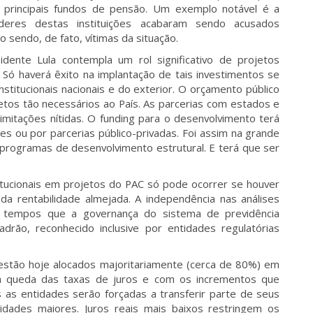
 principais fundos de pensão. Um exemplo notável é a
líderes destas instituições acabaram sendo acusados
sendo, de fato, vítimas da situação.
ente Lula contempla um rol significativo de projetos
Só haverá êxito na implantação de tais investimentos se
nstitucionais nacionais e do exterior. O orçamento público
tos tão necessários ao País. As parcerias com estados e
mitações nítidas. O funding para o desenvolvimento terá
 ou por parcerias público-privadas. Foi assim na grande
programas de desenvolvimento estrutural. E terá que ser
itucionais em projetos do PAC só pode ocorrer se houver
da rentabilidade almejada. A independência nas análises
há tempos que a governança do sistema de previdência
drão, reconhecido inclusive por entidades regulatórias
estão hoje alocados majoritariamente (cerca de 80%) em
ia queda das taxas de juros e com os incrementos que
 as entidades serão forçadas a transferir parte de seus
idades maiores. Juros reais mais baixos restringem os