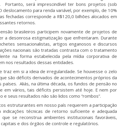
 Portanto, será imprescindível ter bons projetos (sob
O deslocamento para renda variável, por exemplo, de 10%
rias fechadas corresponde a R$120,0 bilhões alocados em
ssantes retornos.
pensão brasileiros participem novamente de projetos de
zer a desonrosa estigmatização que enfrentaram. Durante
nchetes sensacionalistas, artigos enganosos e discursos
ituições nacionais são tratadas contrasta com o tratamento
idente na forma estabelecida pela mídia corporativa de
gem nos resultados dessas entidades.
 traz em si a ideia de irregularidade. Se houvesse o zelo
 que são déficits derivados de acontecimentos próprios da
 países. Aliás, na última década, os fundos de pensão no
 e em vários, tais déficits persistem até hoje. E nem por
ão e seus resultados não são lidos como “rombos”.
tos estruturantes em nosso país requerem a participação
 indicações técnicas de retorno suficiente e adequada
 que se reconstrua ambientes institucionais favoráveis,
 capitais e dos órgãos de controle e regulatórios.