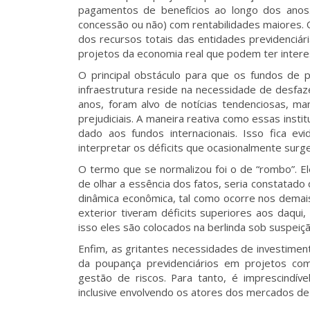
pagamentos de benefícios ao longo dos anos.
concessão ou não) com rentabilidades maiores. 
dos recursos totais das entidades previdenciá
projetos da economia real que podem ter intere
O principal obstáculo para que os fundos de 
infraestrutura reside na necessidade de desfa
anos, foram alvo de notícias tendenciosas, ma
prejudiciais. A maneira reativa como essas inst
dado aos fundos internacionais. Isso fica ev
interpretar os déficits que ocasionalmente sur
O termo que se normalizou foi o de “rombo”. Ele
de olhar a essência dos fatos, seria constatado
dinâmica econômica, tal como ocorre nos demais
exterior tiveram déficits superiores aos daqui,
isso eles são colocados na berlinda sob suspeiç
Enfim, as gritantes necessidades de investimen
da poupança previdenciários em projetos com
gestão de riscos. Para tanto, é imprescindível
inclusive envolvendo os atores dos mercados de