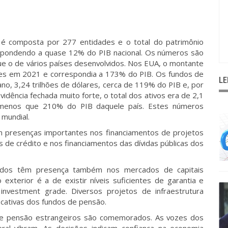
a é composta por 277 entidades e o total do patrimônio
respondendo a quase 12% do PIB nacional. Os números são
ue o de vários países desenvolvidos. Nos EUA, o montante
ares em 2021 e correspondia a 173% do PIB. Os fundos de
L
no, 3,24 trilhões de dólares, cerca de 119% do PIB e, por
idência fechada muito forte, o total dos ativos era de 2,1
a menos que 210% do PIB daquele país. Estes números
mundial.
m presenças importantes nos financiamentos de projetos
os de crédito e nos financiamentos das dívidas públicas dos
idos têm presença também nos mercados de capitais
exterior é a de existir níveis suficientes de garantia e
e investment grade. Diversos projetos de infraestrutura
icativas dos fundos de pensão.
de pensão estrangeiros são comemorados. As vozes dos