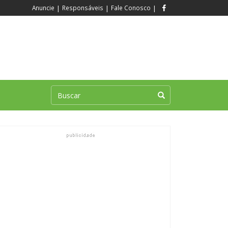
Anuncie
|
Responsáveis
|
Fale Conosco
|