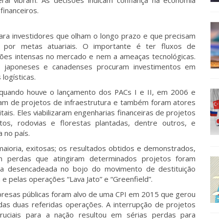
al vibram. As decisões indicam confiança na economia
financeiros.
ara investidores que olham o longo prazo e que precisam
por metas atuariais. O importante é ter fluxos de
ções intensas no mercado e nem a ameaças tecnológicas.
s, japoneses e canadenses procuram investimentos em
logísticas.
 quando houve o lançamento dos PACs I e II, em 2006 e
ram de projetos de infraestrutura e também foram atores
is. Eles viabilizaram engenharias financeiras de projetos
ortos, rodovias e florestas plantadas, dentre outros, e
 no país.
aioria, exitosas; os resultados obtidos e demonstrados,
 perdas que atingiram determinados projetos foram
ória desencadeada no bojo do movimento de destituição
e pelas operações “Lava Jato” e “Greenfield”.
resas públicas foram alvo de uma CPI em 2015 que gerou
as duas referidas operações. A interrupção de projetos
ruciais para a nação resultou em sérias perdas para