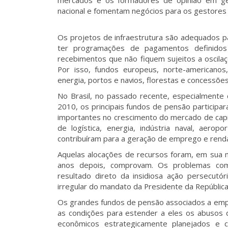
mercados e os formadores de opinião em ger
nacional e fomentam negócios para os gestores 
Os projetos de infraestrutura são adequados p
ter programações de pagamentos definidos 
recebimentos que não fiquem sujeitos a oscila
Por isso, fundos europeus, norte-americano
energia, portos e navios, florestas e concessões 
No Brasil, no passado recente, especialmente
2010, os principais fundos de pensão participa
importantes no crescimento do mercado de capita
de logística, energia, indústria naval, aerop
contribuíram para a geração de emprego e renda
Aquelas alocações de recursos foram, em sua m
anos depois, comprovam. Os problemas com
resultado direto da insidiosa ação persecut
irregular do mandato da Presidente da República 
Os grandes fundos de pensão associados a emp
as condições para estender a eles os abusos d
econômicos estrategicamente planejados e c