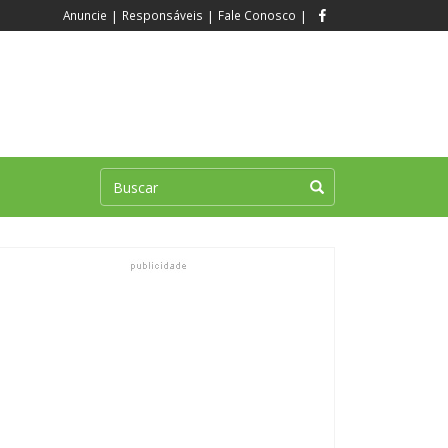
Anuncie
|
Responsáveis
|
Fale Conosco
|