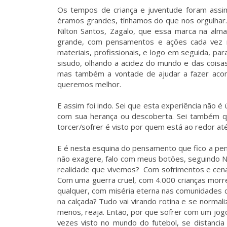
Os tempos de criança e juventude foram assi
éramos grandes, tínhamos do que nos orgulhar. F
Nilton Santos, Zagalo, que essa marca na alm
grande, com pensamentos e ações cada vez ma
materiais, profissionais, e logo em seguida, para
sisudo, olhando a acidez do mundo e das coisas
mas também a vontade de ajudar a fazer aco
queremos melhor.
E assim foi indo. Sei que esta experiência não é
com sua herança ou descoberta. Sei também q
torcer/sofrer é visto por quem está ao redor at
E é nesta esquina do pensamento que fico a pen
não exagere, falo com meus botões, seguindo N
realidade que vivemos? Com sofrimentos e cen
Com uma guerra cruel, com 4.000 crianças mor
qualquer, com miséria eterna nas comunidades 
na calçada? Tudo vai virando rotina e se norma
menos, reaja. Então, por que sofrer com um jo
vezes visto no mundo do futebol, se distanci