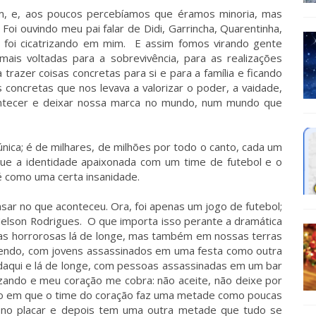
m, e, aos poucos percebíamos que éramos minoria, mas
oi ouvindo meu pai falar de Didi, Garrincha, Quarentinha,
a foi cicatrizando em mim. E assim fomos virando gente
is voltadas para a sobrevivência, para as realizações
 trazer coisas concretas para si e para a família e ficando
 concretas que nos levava a valorizar o poder, a vaidade,
ntecer e deixar nossa marca no mundo, num mundo que
 única; é de milhares, de milhões por todo o canto, cada um
ue a identidade apaixonada com um time de futebol e o
é como uma certa insanidade.
sar no que aconteceu. Ora, foi apenas um jogo de futebol;
elson Rodrigues. O que importa isso perante a dramática
as horrorosas lá de longe, mas também em nossas terras
rendo, com jovens assassinados em uma festa como outra
daqui e lá de longe, com pessoas assassinadas em um bar
lizando e meu coração me cobra: não aceite, não deixe por
go em que o time do coração faz uma metade como poucas
a no placar e depois tem uma outra metade que tudo se