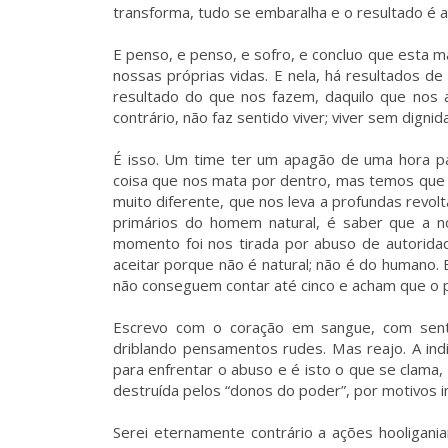
transforma, tudo se embaralha e o resultado é a
E penso, e penso, e sofro, e concluo que esta m
nossas próprias vidas. E nela, há resultados 
resultado do que nos fazem, daquilo que nos a
contrário, não faz sentido viver; viver sem digni
É isso. Um time ter um apagão de uma hora pa
coisa que nos mata por dentro, mas temos que ac
muito diferente, que nos leva a profundas revolt
primários do homem natural, é saber que a n
momento foi nos tirada por abuso de autorida
aceitar porque não é natural; não é do humano.
não conseguem contar até cinco e acham que o p
Escrevo com o coração em sangue, com senti
driblando pensamentos rudes. Mas reajo. A ind
para enfrentar o abuso e é isto o que se clama,
destruída pelos “donos do poder”, por motivos i
Serei eternamente contrário a ações hooligania