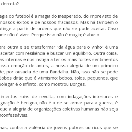
 derrota?
agia do futebol é a magia do inesperado, do imprevisto de
de nossos êxitos e de nossos fracassos. Mas há também o
tinge a partir de ordens que não se pode aceitar. Caso
dade não é viver. Porque isso não é magia; é abuso.
ra outra e se transformar “da água para o vinho” é uma
eitar com resiliência e buscar um equilíbrio. Outra coisa,
as internas e nos instiga a ter os mais fortes sentimentos
ossa emoção de antes, a nossa alegria de um primeiro
de, por ousadia de uma Bandalha. Não, isso não se pode
 Bobos dirão que é vitimismo; bobos, tolos, pequenos, que
olegar é o infinito, como mostrou Borges.
mentos ruins de revolta, com indagações interiores e
ignação é benigna, não é a de se armar para a guerra, é
 que a alegria de organizações coletivas humanas não seja
nconfessáveis.
nas, contra a violência de jovens pobres ou ricos que se