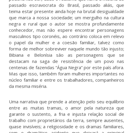
passado escravocrata do Brasil, passado aliás, que
teima estar presente ainda hoje na brutal desigualdade
que marca a nossa sociedade; um mergulho na cultura
negra e rural que o autor se mostra profundamente
conhecedor, mas não espere encontrar personagens
masculinos tipo coronéis, ao contrário coloca em relevo
o papel da mulher e a coesão familiar, talvez como
forma de melhor sobreviver naquele mundo tão injusto;
Bibiana e Belonísia são as personagens que se
destacam na saga de resistência de um povo nas
centenas de fazendas “Água Negra” por este país afora.
Mas que isso, também foram mulheres importantes no
núcleo familiar e entre os trabalhadores, companheiros
da mesma miséria.
Uma narrativa que prende a atenção pelo seu equilíbrio
entre as muitas tramas, o amor pela natureza que
garante o sustento, a fria e injusta relação social de
trabalho com proprietários da terra, sempre ausentes,
quase invisíveis; a religiosidade e os dramas familiares,
com o dramático acidente que deixará a principal