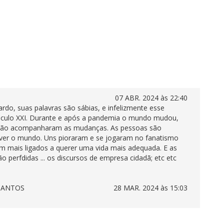
07 ABR. 2024 às 22:40
ardo, suas palavras são sábias, e infelizmente esse
éculo XXI. Durante e após a pandemia o mundo mudou,
 não acompanharam as mudanças. As pessoas são
 ver o mundo. Uns pioraram e se jogaram no fanatismo
m mais ligados a querer uma vida mais adequada. E as
ão perfdidas ... os discursos de empresa cidadã; etc etc
SANTOS
28 MAR. 2024 às 15:03