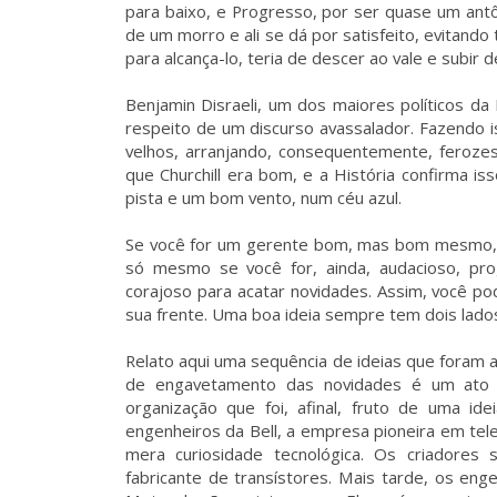
para baixo, e Progresso, por ser quase um an
de um morro e ali se dá por satisfeito, evitand
para alcança-lo, teria de descer ao vale e subir d
Benjamin Disraeli, um dos maiores políticos da
respeito de um discurso avassalador. Fazendo 
velhos, arranjando, consequentemente, ferozes 
que Churchill era bom, e a História confirma i
pista e um bom vento, num céu azul.
Se você for um gerente bom, mas bom mesmo, c
só mesmo se você for, ainda, audacioso, pro
corajoso para acatar novidades. Assim, você p
sua frente. Uma boa ideia sempre tem dois lado
Relato aqui uma sequência de ideias que foram
de engavetamento das novidades é um ato d
organização que foi, afinal, fruto de uma id
engenheiros da Bell, a empresa pioneira em telef
mera curiosidade tecnológica. Os criadores
fabricante de transístores. Mais tarde, os eng