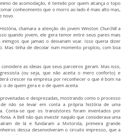
tônimo de acomodação, é temido por quem alcança o topo
o tomar conhecimento que o morro ao lado é mais alto mas,
e novo.
 História, chamara a atenção do jovem Winston Churchill a
isso quando jovem, ele gera temor entre seus pares mais
inimigos que jamais o deixariam voar. Isso queria dizer
sso. Mas tinha de decolar num momento propício, com boa
onsidere as ideias que seus parceiros geram. Mas isso,
gressista (ou seja, que não aceita o mero conforto) e
oderá crescer na empresa por reconhecer o que é bom na
s: o de quem gera e o de quem aceita.
 aproveitadas e desprezadas, mostrando como o processo
e não se levar em conta a própria história de uma
eia. Conta-se que os transístores foram inventados por
onia. A Bell não quis investir naquilo que considerava uma
 saíram de lá e fundaram a Motorola, primeira grande
enheiros dessa desenvolveram o circuito impresso, que a