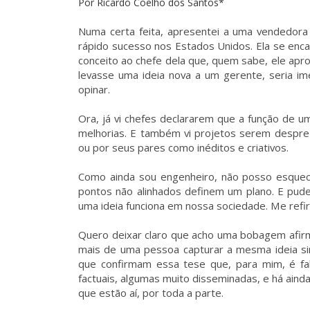
Por Ricardo Coelho dos Santos*
Numa certa feita, apresentei a uma vendedora
rápido sucesso nos Estados Unidos. Ela se enca
conceito ao chefe dela que, quem sabe, ele aprov
levasse uma ideia nova a um gerente, seria im
opinar.
Ora, já vi chefes declararem que a função de 
melhorias. E também vi projetos serem despr
ou por seus pares como inéditos e criativos.
Como ainda sou engenheiro, não posso esquec
pontos não alinhados definem um plano. E pude
uma ideia funciona em nossa sociedade. Me refir
Quero deixar claro que acho uma bobagem afirma
mais de uma pessoa capturar a mesma ideia sim
que confirmam essa tese que, para mim, é fal
factuais, algumas muito disseminadas, e há aind
que estão aí, por toda a parte.