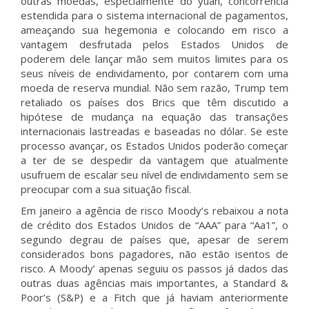
outras moedas, especialmente do yuan, concorrência
estendida para o sistema internacional de pagamentos,
ameaçando sua hegemonia e colocando em risco a
vantagem desfrutada pelos Estados Unidos de
poderem dele lançar mão sem muitos limites para os
seus níveis de endividamento, por contarem com uma
moeda de reserva mundial. Não sem razão, Trump tem
retaliado os países dos Brics que têm discutido a
hipótese de mudança na equação das transações
internacionais lastreadas e baseadas no dólar. Se este
processo avançar, os Estados Unidos poderão começar
a ter de se despedir da vantagem que atualmente
usufruem de escalar seu nível de endividamento sem se
preocupar com a sua situação fiscal.
Em janeiro a agência de risco Moody’s rebaixou a nota
de crédito dos Estados Unidos de “AAA” para “Aa1”, o
segundo degrau de países que, apesar de serem
considerados bons pagadores, não estão isentos de
risco. A Moody’ apenas seguiu os passos já dados das
outras duas agências mais importantes, a Standard &
Poor’s (S&P) e a Fitch que já haviam anteriormente