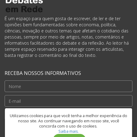
É um espaço para quem gosta de escrever, de ler e de ter
opiniões bem fundamentadas sobre economia, política,
ciências, inovação e outros temas que afetam o cotidiano das
pessoas, sempre por meio de artigos, notas, comentários e
informativos facilitadores do debate e da reflexão. Ao leitor há
sempre espaço reservado para interagir com os articulistas,
basta registrar o comentário ao final do texto.
RECEBA NOSSOS INFORMATIVOS
Cadastrar
Utilizamos cookies para que você tenha a melhor experiência do
nosso site. Ao contínuar navegando em nosso site, você
concorda com o uso de cookies.
Saiba mais.
FIQUE CONECTADO