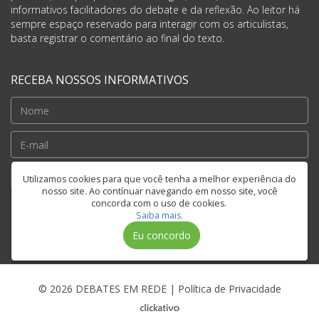
informativos facilitadores do debate e da reflexão. Ao leitor há
sempre espaço reservado para interagir com os articulistas,
basta registrar o comentário ao final do texto.
RECEBA NOSSOS INFORMATIVOS
Cadastrar
Utilizamos cookies para que você tenha a melhor experiência do
nosso site. Ao contínuar navegando em nosso site, você
concorda com o uso de cookies.
Saiba mais.
FIQUE CONECTADO
Eu concordo
© 2026 DEBATES EM REDE |
Política de Privacidade