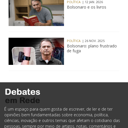
POLÍTICA
| 12 JAN. 2026
Bolsonaro e os livros
POLÍTICA
| 26 NOV. 2025
Bolsonaro: plano frustrado
de fuga
É um espaço para quem gosta de escrever, de ler e de ter
opiniões bem fundamentadas sobre economia, política,
ciências, inovação e outros temas que afetam o cotidiano das
pessoas, sempre por meio de artigos, notas, comentários e