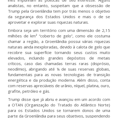
lhes impunham as políticas de seu interesse. Alguns
analistas, no entanto, suspeitam que a obsessão de
Trump pela Groenlândia tem por trás menos o objetivo
da segurança dos Estados Unidos e mais o de se
aproveitar e explorar suas riquezas naturais.
Embora seja um território com uma dimensão de 2,15
milhões de km² “coberto de gelo”, como ele costuma
chamar a região, a Groenlândia possui várias riquezas
naturais ainda inexploradas, devido à calota de gelo que
recobre sua superfície tornando seus custos muito
elevados, incluindo grandes depósitos de metais
críticos, caso das chamadas terras raras (disprósio,
neodímio), abrigando até ¼ de suas reservas globais,
fundamentais para as novas tecnologias de transição
energética e da produção moderna. Além disso, conta
com reservas apreciáveis de urânio, níquel, platina, ouro,
grafite, petróleo e gás.
Trump disse que já abriu e avançou em um acordo com
a OTAN (Organização do Tratado do Atlântico Norte)
para os Estados Unidos se tornarem donos de uma
parte da Groenlândia para seus objetivos, suspendendo